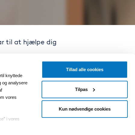
 til at hjælpe dig
Tillad alle cookies
til knyttede
ig og analysere
Tilpas
af
ørgsmål her
om vores
Kun nødvendige cookies
terne administreres af vores
ke” i vores