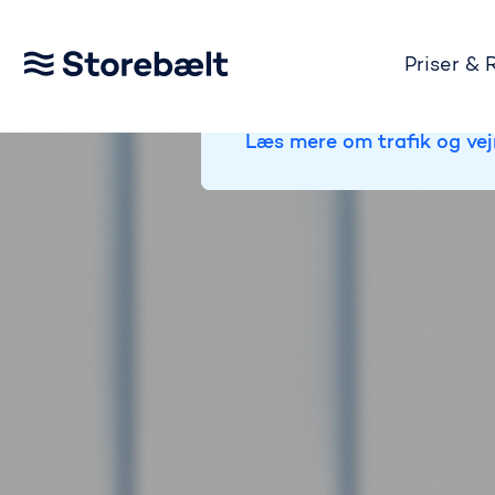
Priser & 
TRAFIKSTATUS:
Gå til startsiden
På Storebælt er broen åben 
Læs mere om trafik og vej