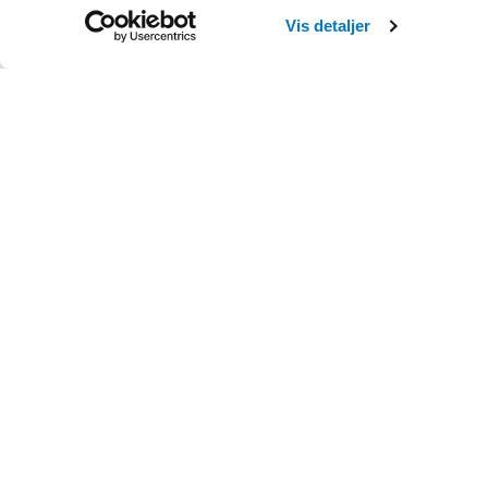
Vis detaljer
Jeg er kunde hos Ø
Hvad gør jeg, hvis 
Hvad koster det at
Hvordan får jeg ra
Hvordan kan jeg be
Hvad gør jeg, hvis