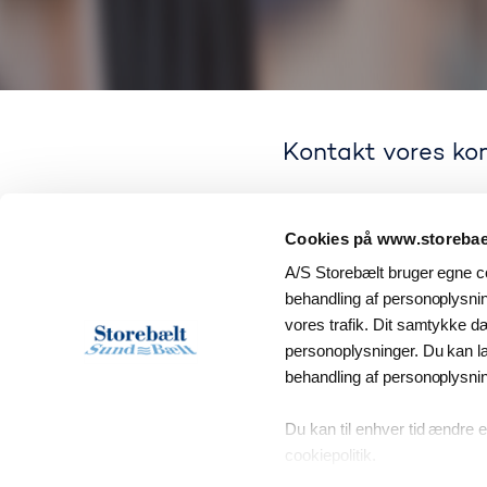
Kontakt vores kom
Cookies på www.storebael
A/S Storebælt bruger egne co
behandling af personoplysning
vores trafik. Dit samtykke d
Få svar på
personoplysninger. Du kan 
behandling af personoplysni
Spørgsmål om produkter, bet
Du kan til enhver tid ændre e
cookiepolitik.