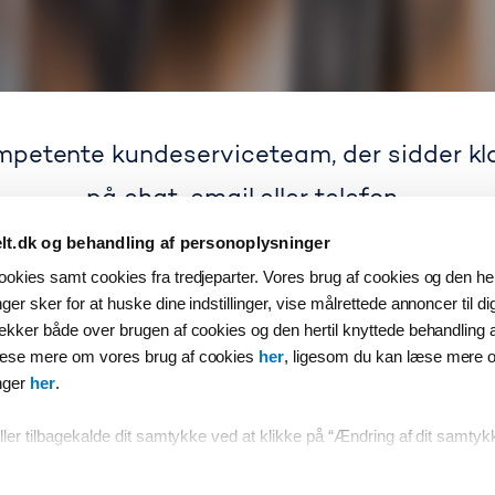
petente kundeserviceteam, der sidder klar
på chat, email eller telefon.
t.dk og behandling af personoplysninger
okies samt cookies fra tredjeparter. Vores brug af cookies og den her
er sker for at huske dine indstillinger, vise målrettede annoncer til d
ækker både over brugen af cookies og den hertil knyttede behandling 
 de mest stillede sp
læse mere om vores brug af cookies
her
, ligesom du kan læse mere 
nger
her
.
aling og profiloplysninger håndteres ikke af Storebælt, da produk
samarbejdspartnere – kontakt derfor din udbyder.
ller tilbagekalde dit samtykke ved at klikke på “Ændring af dit samtyk