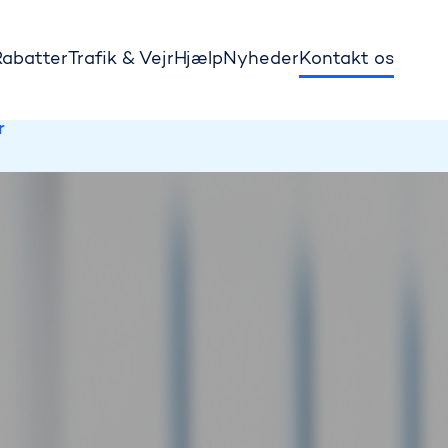
Rabatter
Trafik & Vejr
Hjælp
Nyheder
Kontakt os
for biltrafik.
r