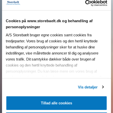
Cookies på www.storebaelt.dk og behandling af
personoplysninger
A/S Storebælt bruger egne cookies samt cookies fra
tredjeparter. Vores brug af cookies og den hertil knyttede
behandling af personoplysninger sker for at huske dine
indstillinger, vise målrettede annoncer til dig og analysere
vores trafik. Dit samtykke dækker både over brugen af
cookies og den hertil knyttede behandling af
personoplysninger. Du kan læse mere om vores brug af
cookies
her
, ligesom du kan læse mere om vores behandling
af personoplysninger
her
.
Vis detaljer
Du kan til enhver tid ændre eller tilbagekalde dit samtykke ved
at klikke på “Ændring af dit samtykke” i vores cookiepolitik.
Tillad alle cookies