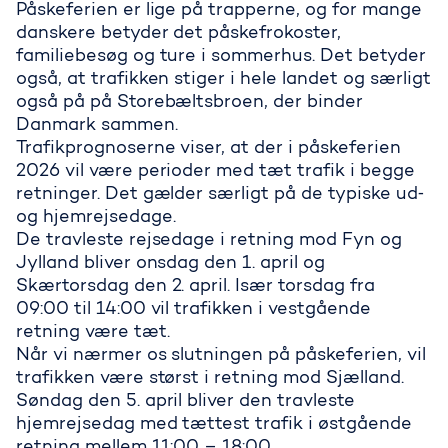
Påskeferien er lige på trapperne, og for mange
danskere betyder det påskefrokoster,
familiebesøg og ture i sommerhus. Det betyder
også, at trafikken stiger i hele landet og særligt
også på på Storebæltsbroen, der binder
Danmark sammen.
Trafikprognoserne viser, at der i påskeferien
2026 vil være perioder med tæt trafik i begge
retninger. Det gælder særligt på de typiske ud‑
og hjemrejsedage.
De travleste rejsedage i retning mod Fyn og
Jylland bliver onsdag den 1. april og
Skærtorsdag den 2. april. Især torsdag fra
09:00 til 14:00 vil trafikken i vestgående
retning være tæt.
Når vi nærmer os slutningen på påskeferien, vil
trafikken være størst i retning mod Sjælland.
Søndag den 5. april bliver den travleste
hjemrejsedag med tættest trafik i østgående
retning mellem 11:00 – 18:00.