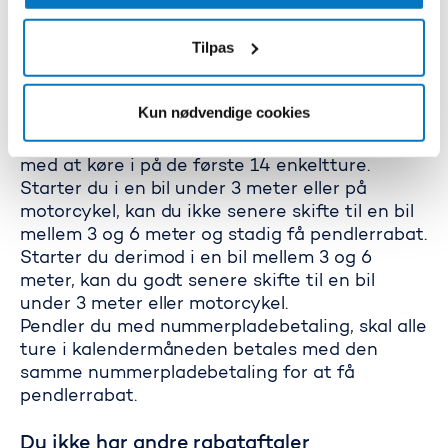
den pågældende måned, der kan få
pendlerrabatten. Når en ny kalendermåned
Tilpas
starter, er det igen de to første biler, der kører
over broen i den pågældende måned, der får
pendlerrabat. Skifter du bizz i løbet af en
Kun nødvendige cookies
kalendermåned, starter optællingen forfra.
Rabatten følger den køretøjsklasse, du starter
med at køre i på de første 14 enkeltture.
Starter du i en bil under 3 meter eller på
motorcykel, kan du ikke senere skifte til en bil
mellem 3 og 6 meter og stadig få pendlerrabat.
Starter du derimod i en bil mellem 3 og 6
meter, kan du godt senere skifte til en bil
under 3 meter eller motorcykel.
Pendler du med nummerpladebetaling, skal alle
ture i kalendermåneden betales med den
samme nummerpladebetaling for at få
pendlerrabat.
Du ikke har andre rabataftaler