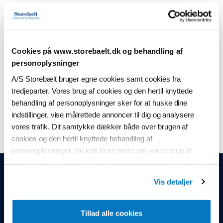
For erhvervskunder
Cookies på www.storebaelt.dk og behandling af
Hvordan får vi Grøn rabat på
personoplysninger
Storebæltsbroen?
A/S Storebælt bruger egne cookies samt cookies fra
tredjeparter. Vores brug af cookies og den hertil knyttede
Hvordan ændrer vi oplysningerne på vores
behandling af personoplysninger sker for at huske dine
erhvervsaftale?
indstillinger, vise målrettede annoncer til dig og analysere
vores trafik. Dit samtykke dækker både over brugen af
cookies og den hertil knyttede behandling af
personoplysninger. Du kan læse mere om vores brug af
cookies
her
, ligesom du kan læse mere om vores behandling
af personoplysninger
her
.
Vis detaljer
Gå til startsiden
Du kan til enhver tid ændre eller tilbagekalde dit samtykke ved
at klikke på “Ændring af dit samtykke” i vores cookiepolitik.
Nyheder & Presse
Tillad alle cookies