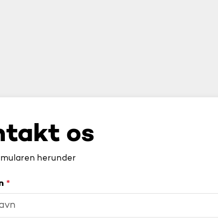
takt os
rmularen herunder
vn
*