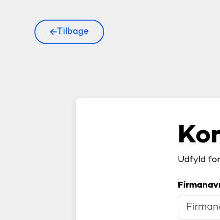
Tilbage
Kon
Udfyld fo
Firmana