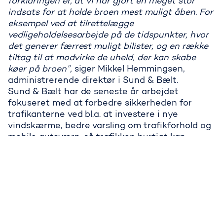
forklaringen er, at vi har gjort en meget stor
indsats for at holde broen mest muligt åben. For
eksempel ved at tilrettelægge
vedligeholdelsesarbejde på de tidspunkter, hvor
det generer færrest muligt bilister, og en række
tiltag til at modvirke de uheld, der kan skabe
Trafikken på Storebælt slog rekor
køer på broen”,
siger Mikkel Hemmingsen,
administrerende direktør i Sund & Bælt.
Sund & Bælt har de seneste år arbejdet
fokuseret med at forbedre sikkerheden for
trafikanterne ved bl.a. at investere i nye
vindskærme, bedre varsling om trafikforhold og
mobile autoværn, så trafikken hurtigt kan
flyttes mellem banerne efter behov.
I 2025 var der også ekstraordinære
begivenheder, der kunne mærkes på Storebælt.
Da den populære britiske musiker Ed Sheeran
holdt en serie af udsolgte koncerter i Tårnby,
kunne det måles direkte i trafiktallene. Netop i
ugen hvor koncerterne fandt sted, blev der sat