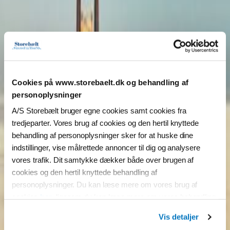
Cookies på www.storebaelt.dk og behandling af
personoplysninger
A/S Storebælt bruger egne cookies samt cookies fra
tredjeparter. Vores brug af cookies og den hertil knyttede
behandling af personoplysninger sker for at huske dine
indstillinger, vise målrettede annoncer til dig og analysere
vores trafik. Dit samtykke dækker både over brugen af
cookies og den hertil knyttede behandling af
personoplysninger. Du kan læse mere om vores brug af
cookies
her
, ligesom du kan læse mere om vores behandling
af personoplysninger
her
.
Vis detaljer