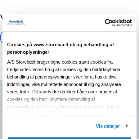
Var denne artikel en hjælp?
Cookies på www.storebaelt.dk og behandling af
personoplysninger
A/S Storebælt bruger egne cookies samt cookies fra
tredjeparter. Vores brug af cookies og den hertil knyttede
behandling af personoplysninger sker for at huske dine
indstillinger, vise målrettede annoncer til dig og analysere
vores trafik. Dit samtykke dækker både over brugen af
Det spørger andre om
cookies og den hertil knyttede behandling af
personoplysninger. Du kan læse mere om vores brug af
cookies
her
, ligesom du kan læse mere om vores behandling
af personoplysninger
her
.
Hvordan kan jeg betale på Storebæltsbroen?
Vis detaljer
Du kan til enhver tid ændre eller tilbagekalde dit samtykke ved