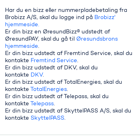
Har du en bizz eller nummerpladebetaling fra
Brobizz A/S, skal du logge ind på
Brobizz'
hjemmeside.
Er din bizz en ØresundBizz® udstedt af
ØresundPAY, skal du gå til
Øresundsbrons
hjemmeside
.
Er din bizz udstedt af Fremtind Service, skal du
kontakte
Fremtind Service
.
Hvordan opdaterer jeg oplysninge
Er din bizz udstedt af DKV, skal du
kontakte
DKV
.
Er din bizz udstedt af TotalEnergies, skal du
kontakte
TotalEnergies
.
Er din bizz udstedt af Telepass, skal du
kontakte
Telepass
.
Er din bizz udstedt af SkyttelPASS A/S, skal du
kontakte
SkyttelPASS
.