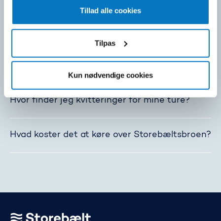
at klikke på “Ændring af dit samtykke” i vores cookiepolitik.
Jeg har både nummerpladebetaling og bizz –
Tillad alle cookies
hvilken betaler jeg med?
Tilpas
Hvorfor har jeg modtaget en faktura fra
Storebælt?
Kun nødvendige cookies
Hvor finder jeg kvitteringer for mine ture?
Hvad koster det at køre over Storebæltsbroen?