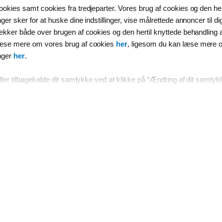
Om os
okies samt cookies fra tredjeparter. Vores brug af cookies og den her
er sker for at huske dine indstillinger, vise målrettede annoncer til d
ækker både over brugen af cookies og den hertil knyttede behandling 
læse mere om vores brug af cookies
her
, ligesom du kan læse mere 
nger
her
.
ller tilbagekalde dit samtykke ved at klikke på “Ændring af dit samtyk
 km lange
f to broer og en tunnel.
 også Sprogø. Den lille ø,
er de to broer og
rbejdet blev øen udvidet,
e, end før Storebæltsbroen
nd & Bælt Holding A/S,
und, Sund & Bælt Partner