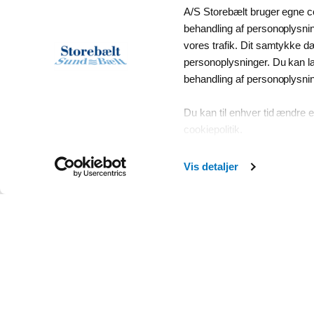
A/S Storebælt bruger egne co
behandling af personoplysning
vores trafik. Dit samtykke d
personoplysninger. Du kan 
behandling af personoplysni
Du kan til enhver tid ændre e
A/S Storebælt
cookiepolitik.
A/S Storebælt ejer og driver den 18
Vis detaljer
Storebæltsforbindelse, som består a
Med til Storebæltsforbindelsen hører
som ligger midt i Storebælt, forbind
tunnelen. I forbindelse med anlægsa
og den er i dag ca. fire gange størr
blev bygget.
A/S Storebælt er datterselskab i Su
som også ejer selskaberne A/S Øres
A/S, Femern A/S og Brobizz A/S.