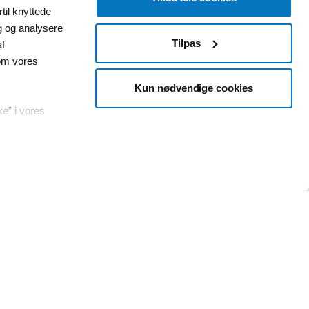
til knyttede
ig og analysere
Tilpas
af
om vores
Kun nødvendige cookies
ke” i vores