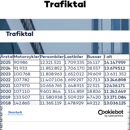
Trafiktal
Trafiktal
Årstal
Motorcykler
Personbiler
Lastbiler
Busser
I alt
2025
90.986
12.321.521
1.709.335
26.117
14.147.959
2024
91.933
11.852.852
1.706.170
28.557
13.679.512
2023
100.768
11.838.963
1.652.012
39.609
13.631.352
2022
107.782
11.407.106
1.699.297
32.713
13.246.898
2021
107.970
10.656.765
1.648.915
22.521
12.436.171
2020
107.110
9.601.844
1.514.859
18.836
11.242.649
2019
133.507
11.580.938
1.509.219
47.420
13.271.084
2018
142.865
11.365.119
1.478.929
49.212
13.036.125
2017
139.862
11.173.220
1.428.388
43.358
12.784.828
2016
135.068
10.894.476
1.366.936
44.535
12.441.015
2015
113.852
10.422.782
1.306.243
40.199
11.883.076
2014
104.722
9.945.309
1.285.721
26.946
11.362.698