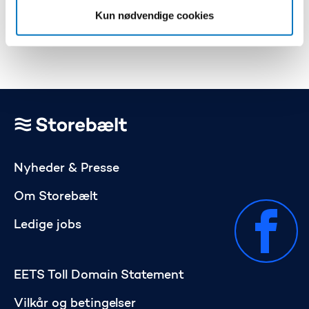
Pr. januar 2026 er nogle af de historiske
Kun nødvendige cookies
trafiktal blevet justeret, så de nu er mere
historisk data
præcise og konsistente.
Gå til startsiden
Nyheder & Presse
Om Storebælt
Ledige jobs
EETS Toll Domain Statement
Vilkår og betingelser