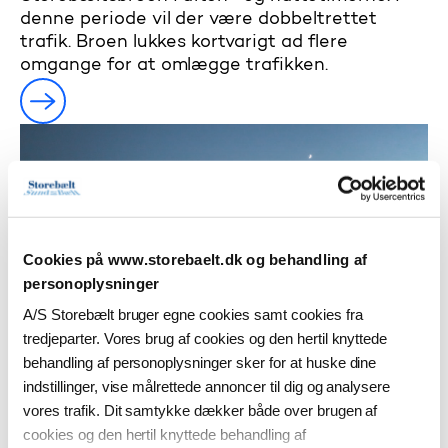
denne periode vil der være dobbeltrettet
trafik. Broen lukkes kortvarigt ad flere
omgange for at omlægge trafikken.
Cookies på www.storebaelt.dk og behandling af
personoplysninger
A/S Storebælt bruger egne cookies samt cookies fra
tredjeparter. Vores brug af cookies og den hertil knyttede
behandling af personoplysninger sker for at huske dine
26. marts 2026
indstillinger, vise målrettede annoncer til dig og analysere
Påskeferien skaber øget
vores trafik. Dit samtykke dækker både over brugen af
trafik over Storebælt
cookies og den hertil knyttede behandling af